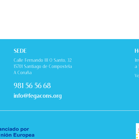
SEDE
H
Calle Fernando III O Santo, 32
In
15701 Santiago de Compostela
a 
A Coruña
Ve
981 56 56 68
info@fegacons.org